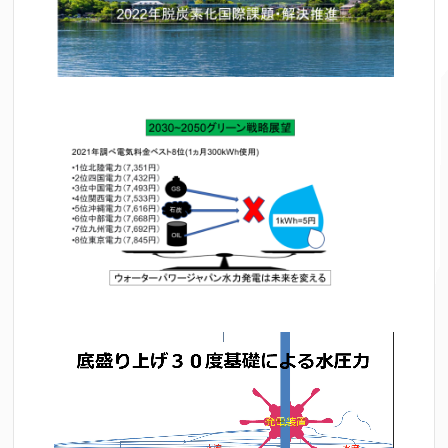
動
画
プ
レ
ー