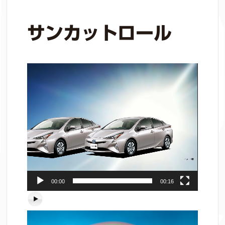
サンカットロール
動
画
プ
レ
ー
ヤ
ー
00:00
00:16