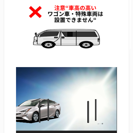
動
画
プ
レ
ー
ヤ
ー