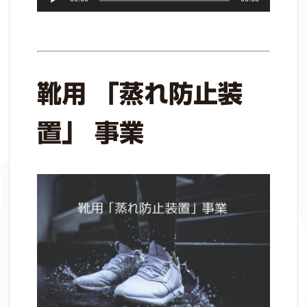
声
プ
レ
ー
ヤ
靴用 「蒸れ防止装
ー
置」 事業